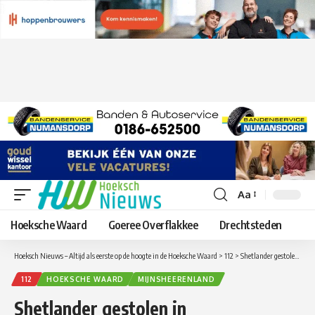
Aa
Lettergrootte
aanpassen
Hoeksche Waard
Goeree Overflakkee
Drechtsteden
Hoeksch Nieuws – Altijd als eerste op de hoogte in de Hoeksche Waard
>
112
>
Shetlander gestolen in Mijnsheerenland getuigen en info gezocht
112
HOEKSCHE WAARD
MIJNSHEERENLAND
Shetlander gestolen in