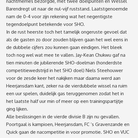
nachtmerries bezorgde, met twee doelpunten en Wessel
Barendregt uit naar de nul-vijf ruststand. Laatstgenoemde
nam de 0-4 voor zijn rekening wat het negentigste
tegendoelpunt betekende voor SHO.
In de rust heerste toch het tamelijk ongeruste gevoel dat
als de gasten zo door zouden blijven gaan het wel eens in
de dubbele cijfers zou kunnen gaan eindigen. Het bleek
toch nog wel wat mee te vallen. Jay-Kean Chukwu gaf na
tien minuten de jubilerende SHO-doelman (honderdste
competitiewedstrijd in het SHO doel) Niels Steehouwer
voor de zesde keer het nakijken maar daarna werd aan
Heerjansdam kant, zeker na de vierdubbele wissel na ruim
een uur spelen, duidelijk gas teruggenomen zodat het in
het laatste half uur min of meer op een trainingspartijtje
ging lijken.
Alle beslissingen in de vierde divisie B zijn nu gevallen.
Poortgaal is kampioen, Heerjansdam, FC ‘s Gravenzande en
Quick gaan de nacompetitie in voor promotie. SHO en VUC