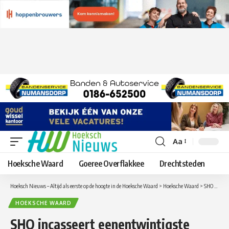
Aa
Lettergrootte
aanpassen
Hoeksche Waard
Goeree Overflakkee
Drechtsteden
Hoeksch Nieuws – Altijd als eerste op de hoogte in de Hoeksche Waard
>
Hoeksche Waard
>
SHO incasseert eenentwintigste nederlaag na harde tik van Heerjansdam en feliciteert buurman OSV
HOEKSCHE WAARD
SHO incasseert eenentwintigste