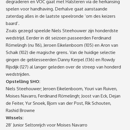
degraderen en VOC gaat met Halsteren via de herkansing
spelen voor handhaving. Derhalve gaat aanstaande
zaterdag alles in de laatste speelronde ‘om des keizers
baard’.
Zoals gezegd speelde Niels Steehouwer zijn honderdste
wedstrijd. Eerder in dit seizoen passeerden Ferdinand
Römelingh (nu 116), Jeroen Eikelenboom (105) en Aron van
Schaik (102) die magische grens. Van de huidige selectie
gingen de geblesseerden Danny Kerpel (136) en Rowdy
Rijsdijk (127) al langer geleden over de streep van honderd
wedstrijden.
Opstelling SHO:
Niels Steehouwer; Jeroen Eikelenboom, Youri van Ruiven,
Moises Navarro, Ferdinand Römelingh; Joost van Eck, Dejan
de Feiter, Yur Snoek, Bjorn van der Post, Rik Schouten,
Rashid Browne
Wissels:
28’ Junior Seltonrijch voor Moises Navarro