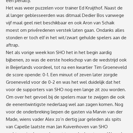
een penalty.
Het was weer puzzelen voor trainer Ed Kruijthof. Naast de
al langer geblesseerden was ditmaal Dedier Bos vanwege
vijf maal geel niet beschikbaar en ook Aron van Schaik
moest om privéredenen verstek laten gaan. Ondanks alles
stonden er toch elf in het wit/zwart gehulde spelers aan de
aftrap.
Net als vorige week kon SHO het in het begin aardig
bijbenen, zo was de eerste hoekschop van de wedstrijd ook
in Beijerlands voordeel, tot na een kwartier Tim Groeneveld
de score opende: 0-1. Een minuut of zeven later zorgde
Groeneveld voor de 0-2 en was het wel duidelijk dat het
voor de supporters van SHO nog een lange zit zou worden.
Om over het gevoel bij de spelers maar te zwijgen die ook
de eenentwintigste nederlaag wel aan zagen komen. Nog
voor de onderbreking liepen de gasten via Marvin van der
Made, wiens vader Alex zo’n dertig jaar geleden als spits
van Capelle laatste man Jan Kuivenhoven van SHO