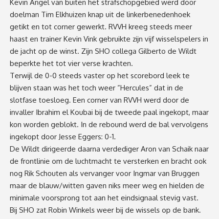
Kevin Angel van buiten het strafschopgebied werd door
doelman Tim Elkhuizen knap uit de linkerbenedenhoek
getikt en tot corner gewerkt. RVVH kreeg steeds meer
haast en trainer Kevin Vink gebruikte zijn vijf wisselspelers in
de jacht op de winst. Zijn SHO collega Gilberto de Wildt
beperkte het tot vier verse krachten.
Terwijl de 0-0 steeds vaster op het scorebord leek te
blijven staan was het toch weer ”Hercules” dat in de
slotfase toesloeg. Een corner van RVVH werd door de
invaller Ibrahim el Koubai bij de tweede paal ingekopt, maar
kon worden geblokt. In de rebound werd de bal vervolgens
ingekopt door Jesse Eggers: 0-1.
De Wildt dirigeerde daarna verdediger Aron van Schaik naar
de frontlinie om de luchtmacht te versterken en bracht ook
nog Rik Schouten als vervanger voor Ingmar van Bruggen
maar de blauw/witten gaven niks meer weg en hielden de
minimale voorsprong tot aan het eindsignaal stevig vast.
Bij SHO zat Robin Winkels weer bij de wissels op de bank.