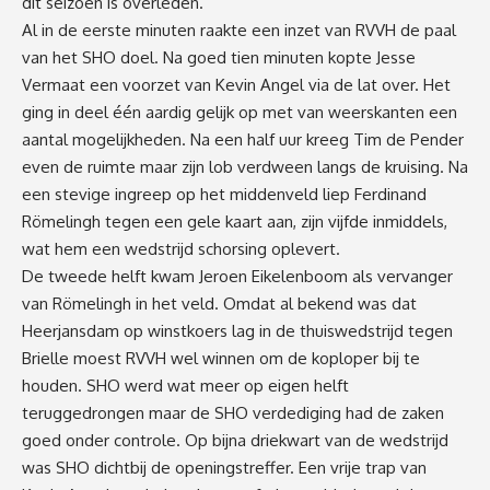
dit seizoen is overleden.
Al in de eerste minuten raakte een inzet van RVVH de paal
van het SHO doel. Na goed tien minuten kopte Jesse
Vermaat een voorzet van Kevin Angel via de lat over. Het
ging in deel één aardig gelijk op met van weerskanten een
aantal mogelijkheden. Na een half uur kreeg Tim de Pender
even de ruimte maar zijn lob verdween langs de kruising. Na
een stevige ingreep op het middenveld liep Ferdinand
Römelingh tegen een gele kaart aan, zijn vijfde inmiddels,
wat hem een wedstrijd schorsing oplevert.
De tweede helft kwam Jeroen Eikelenboom als vervanger
van Römelingh in het veld. Omdat al bekend was dat
Heerjansdam op winstkoers lag in de thuiswedstrijd tegen
Brielle moest RVVH wel winnen om de koploper bij te
houden. SHO werd wat meer op eigen helft
teruggedrongen maar de SHO verdediging had de zaken
goed onder controle. Op bijna driekwart van de wedstrijd
was SHO dichtbij de openingstreffer. Een vrije trap van