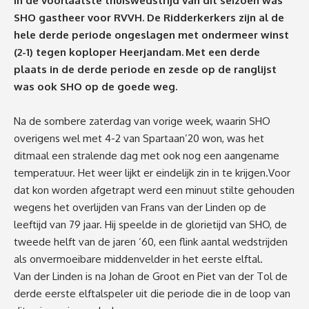
In de voorlaatste thuiswedstrijd van dit seizoen was
SHO gastheer voor RVVH. De Ridderkerkers zijn al de
hele derde periode ongeslagen met ondermeer winst
(2-1) tegen koploper Heerjandam. Met een derde
plaats in de derde periode en zesde op de ranglijst
was ook SHO op de goede weg.
Na de sombere zaterdag van vorige week, waarin SHO
overigens wel met 4-2 van Spartaan’20 won, was het
ditmaal een stralende dag met ook nog een aangename
temperatuur. Het weer lijkt er eindelijk zin in te krijgen.Voor
dat kon worden afgetrapt werd een minuut stilte gehouden
wegens het overlijden van Frans van der Linden op de
leeftijd van 79 jaar. Hij speelde in de glorietijd van SHO, de
tweede helft van de jaren ‘60, een flink aantal wedstrijden
als onvermoeibare middenvelder in het eerste elftal.
Van der Linden is na Johan de Groot en Piet van der Tol de
derde eerste elftalspeler uit die periode die in de loop van