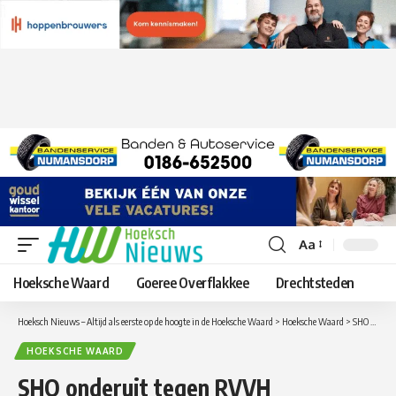
Aa
Lettergrootte
aanpassen
Hoeksche Waard
Goeree Overflakkee
Drechtsteden
Hoeksch Nieuws – Altijd als eerste op de hoogte in de Hoeksche Waard
>
Hoeksche Waard
>
SHO onderuit tegen RVVH
HOEKSCHE WAARD
SHO onderuit tegen RVVH