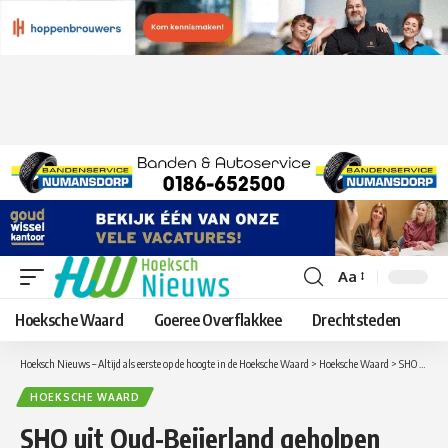
Aa
Lettergrootte
aanpassen
Hoeksche Waard
Goeree Overflakkee
Drechtsteden
Hoeksch Nieuws – Altijd als eerste op de hoogte in de Hoeksche Waard
>
Hoeksche Waard
>
SHO uit Oud-Beijerland geholpen door Deltasport en promoveert naar hoofdklasse
HOEKSCHE WAARD
SHO uit Oud-Beijerland geholpen