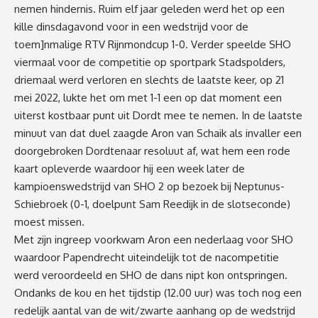
nemen hindernis. Ruim elf jaar geleden werd het op een
kille dinsdagavond voor in een wedstrijd voor de
toem]nmalige RTV Rijnmondcup 1-0. Verder speelde SHO
viermaal voor de competitie op sportpark Stadspolders,
driemaal werd verloren en slechts de laatste keer, op 21
mei 2022, lukte het om met 1-1 een op dat moment een
uiterst kostbaar punt uit Dordt mee te nemen. In de laatste
minuut van dat duel zaagde Aron van Schaik als invaller een
doorgebroken Dordtenaar resoluut af, wat hem een rode
kaart opleverde waardoor hij een week later de
kampioenswedstrijd van SHO 2 op bezoek bij Neptunus-
Schiebroek (0-1, doelpunt Sam Reedijk in de slotseconde)
moest missen.
Met zijn ingreep voorkwam Aron een nederlaag voor SHO
waardoor Papendrecht uiteindelijk tot de nacompetitie
werd veroordeeld en SHO de dans nipt kon ontspringen.
Ondanks de kou en het tijdstip (12.00 uur) was toch nog een
redelijk aantal van de wit/zwarte aanhang op de wedstrijd