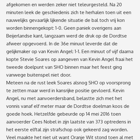
afgekomen en werden zeker niet teleurgesteld. Na 20
minuten leek de geschiedenis zich te herhalen toen uit een
nauwelijks gevaarlijk lijkende situatie de bal toch vrij kon
worden binnengekopt: 1-0. Geen paniek overigens aan
Beijerlandse kant, langzaam werd de druk op de Dordtse
afweer opgevoerd. In de 36e minuut leverde dat de
gelijkmaker op van Kevin Angel: 1-1. Een minuut of vijf daarna
kopte Stevie Soares op aangeven van Kevin Angel fraai het
tweede doelpunt van SHO binnen maar het feest ging
vanwege buitenspel niet door.
Meteen na de rust leek Soares alsnog SHO op voorsprong
te zetten maar werd in kansrijke positie gevloerd. Kevin
Angel, nu met aanvoerdersband, belastte zich met het
vonnis vanaf elf meter maar de Dordtse doelman koos de
goede hoek. Hetzelfde gebeurde op 14 mei 2016 toen
aanvoerder Cees Nobel in zijn laatste van 373 optredens in
het eerste elftal zijn strafschop ook gekeerd zag worden.
Veel maakte het niet uit want Oranje Wit stond toen al met