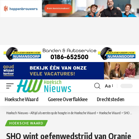
Aa
Lettergrootte
aanpassen
Hoeksche Waard
Goeree Overflakkee
Drechtsteden
Hoeksch Nieuws – Altijd als eerste op de hoogte in de Hoeksche Waard
>
Hoeksche Waard
>
SHO wint oefenwedstrijd van Oranje Wit
HOEKSCHE WAARD
SHO wint oefenwedstrijd van Oranje