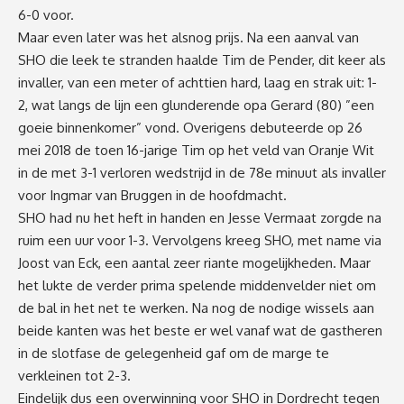
6-0 voor.
Maar even later was het alsnog prijs. Na een aanval van
SHO die leek te stranden haalde Tim de Pender, dit keer als
invaller, van een meter of achttien hard, laag en strak uit: 1-
2, wat langs de lijn een glunderende opa Gerard (80) ”een
goeie binnenkomer” vond. Overigens debuteerde op 26
mei 2018 de toen 16-jarige Tim op het veld van Oranje Wit
in de met 3-1 verloren wedstrijd in de 78e minuut als invaller
voor Ingmar van Bruggen in de hoofdmacht.
SHO had nu het heft in handen en Jesse Vermaat zorgde na
ruim een uur voor 1-3. Vervolgens kreeg SHO, met name via
Joost van Eck, een aantal zeer riante mogelijkheden. Maar
het lukte de verder prima spelende middenvelder niet om
de bal in het net te werken. Na nog de nodige wissels aan
beide kanten was het beste er wel vanaf wat de gastheren
in de slotfase de gelegenheid gaf om de marge te
verkleinen tot 2-3.
Eindelijk dus een overwinning voor SHO in Dordrecht tegen