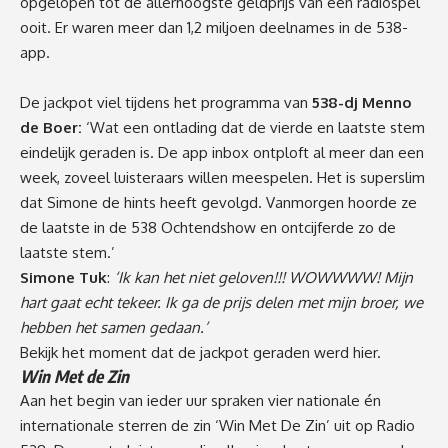
opgelopen tot de allerhoogste geldprijs van een radiospel
ooit. Er waren meer dan 1,2 miljoen deelnames in de 538-
app.
De jackpot viel tijdens het programma van
538-dj Menno
de Boer:
‘Wat een ontlading dat de vierde en laatste stem
eindelijk geraden is. De app inbox ontploft al meer dan een
week, zoveel luisteraars willen meespelen. Het is superslim
dat Simone de hints heeft gevolgd. Vanmorgen hoorde ze
de laatste in de 538 Ochtendshow en ontcijferde zo de
laatste stem.’
Simone Tuk
:
‘Ik kan het niet geloven!!! WOWWWW! Mijn
hart gaat echt tekeer. Ik ga de prijs delen met mijn broer, we
hebben het samen gedaan.’
Bekijk het moment dat de jackpot geraden werd
hier.
Win Met de Zin
Aan het begin van ieder uur spraken vier nationale én
internationale sterren de zin ‘Win Met De Zin’ uit op Radio