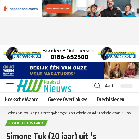
Aa
Lettergrootte
aanpassen
Hoeksche Waard
Goeree Overflakkee
Drechtsteden
Hoeksch Nieuws – Altijd als eerste op de hoogte in de Hoeksche Waard
>
Hoeksche Waard
>
Simone Tuk (20 jaar) uit ‘s-Gravendeel wint € 72.000,-. met spel Win met de Zin op Radio 538
HOEKSCHE WAARD
Simone Tuk (20 jaar) uit ‘s-