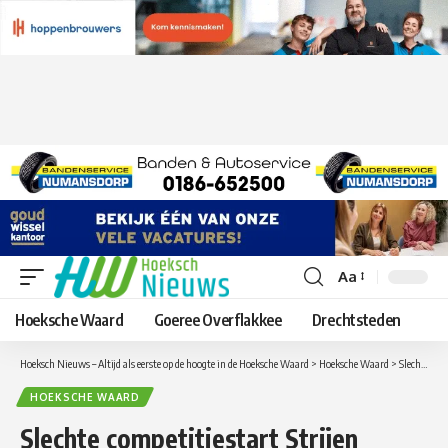
Aa
Lettergrootte
aanpassen
Hoeksche Waard
Goeree Overflakkee
Drechtsteden
Hoeksch Nieuws – Altijd als eerste op de hoogte in de Hoeksche Waard
>
Hoeksche Waard
>
Slechte competitiestart Strijen
HOEKSCHE WAARD
Slechte competitiestart Strijen