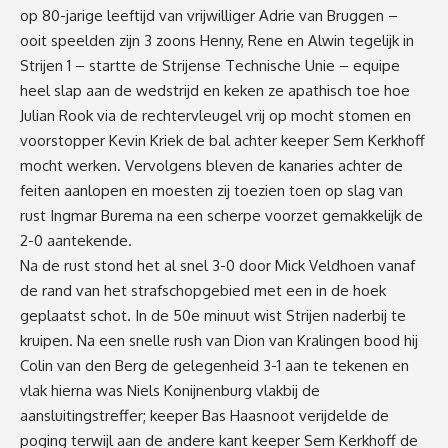
op 80-jarige leeftijd van vrijwilliger Adrie van Bruggen –
ooit speelden zijn 3 zoons Henny, Rene en Alwin tegelijk in
Strijen 1 – startte de Strijense Technische Unie – equipe
heel slap aan de wedstrijd en keken ze apathisch toe hoe
Julian Rook via de rechtervleugel vrij op mocht stomen en
voorstopper Kevin Kriek de bal achter keeper Sem Kerkhoff
mocht werken. Vervolgens bleven de kanaries achter de
feiten aanlopen en moesten zij toezien toen op slag van
rust Ingmar Burema na een scherpe voorzet gemakkelijk de
2-0 aantekende.
Na de rust stond het al snel 3-0 door Mick Veldhoen vanaf
de rand van het strafschopgebied met een in de hoek
geplaatst schot. In de 50e minuut wist Strijen naderbij te
kruipen. Na een snelle rush van Dion van Kralingen bood hij
Colin van den Berg de gelegenheid 3-1 aan te tekenen en
vlak hierna was Niels Konijnenburg vlakbij de
aansluitingstreffer; keeper Bas Haasnoot verijdelde de
poging terwijl aan de andere kant keeper Sem Kerkhoff de