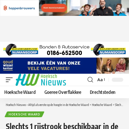
Aa
Lettergrootte
aanpassen
Hoeksche Waard
Goeree Overflakkee
Drechtsteden
Hoeksch Nieuws – Altijd als eerste op de hoogte in de Hoeksche Waard
>
Hoeksche Waard
>
Slechts 1 rijstrook beschikbaar in de Heinenoordtunnel op de A29 richting Rotterdam door schade aan het wegdek
HOEKSCHE WAARD
Slechts 1 rijstrook beschikbaar in de