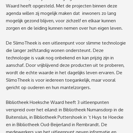
Waard heeft opgesteld.
Met de projecten binnen
deze
agenda willen zij mogelijk maken dat
inwoners zo lang
mogelijk gezond blijven, voor zichzelf en elkaar kunnen
zorgen en de leiding kunnen nemen over hun eigen leven.
De
SlimoTheek
is een uitleenpunt voor slimme technologie
die langer zelfstandig wonen ondersteunt. Deze
technologie is vaak nog onbekend en kan prijzig zijn in
aanschaf. Door vrijblijvend deze producten uit te proberen,
wordt de echte waarde in het dagelijks leven ervaren. De
SlimoTheek
is voor iedereen toegankelijk, maar vooral
gericht op ouderen en hun mantelzorgers.
Bibliotheek Hoeksche Waard heeft 3 uitleenpunten
verspreid over het eiland: in Bibliotheek Numansdorp in de
Buitensluis, in Bibliotheek Puttershoek in
’
t
H
uys te
Hoecke
en in Bibliotheek Oud-Beijerland in Rembrandt. De
medewerkers van het uitleenpunt geven informatie en