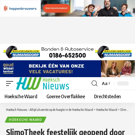
Aa
Lettergrootte
aanpassen
Hoeksche Waard
Goeree Overflakkee
Drechtsteden
Hoeksch Nieuws – Altijd als eerste op de hoogte in de Hoeksche Waard
>
Hoeksche Waard
>
SlimoTheek feestelijk geopend door wethouder Robin Heij
HOEKSCHE WAARD
SlimoTheek feestelijk geopend door