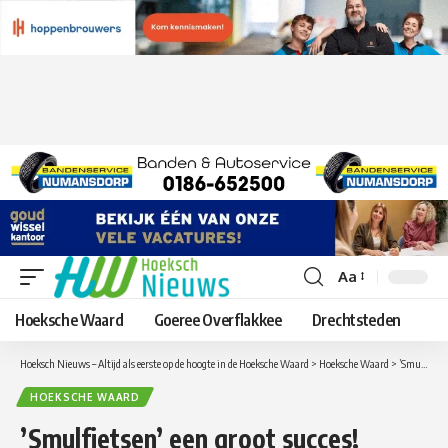
Aa
Lettergrootte
aanpassen
Hoeksche Waard
Goeree Overflakkee
Drechtsteden
Hoeksch Nieuws – Altijd als eerste op de hoogte in de Hoeksche Waard
>
Hoeksche Waard
>
’Smulfietsen’ een groot succes!
HOEKSCHE WAARD
’Smulfietsen’ een groot succes!