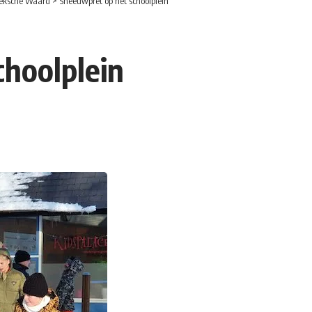
eksche Waard
>
Sneeuwpret op het schoolplein
hoolplein