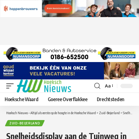
Aa
Lettergrootte
aanpassen
Hoeksche Waard
Goeree Overflakkee
Drechtsteden
Hoeksch Nieuws – Altijd als eerste op de hoogte in de Hoeksche Waard
>
Zuid-Beijerland
>
Snelheidsdisplay aan de Tuinweg in Zuid-Beijerland
ZUID-BEIJERLAND
Snelheidsdisplay aan de Tuinweg in