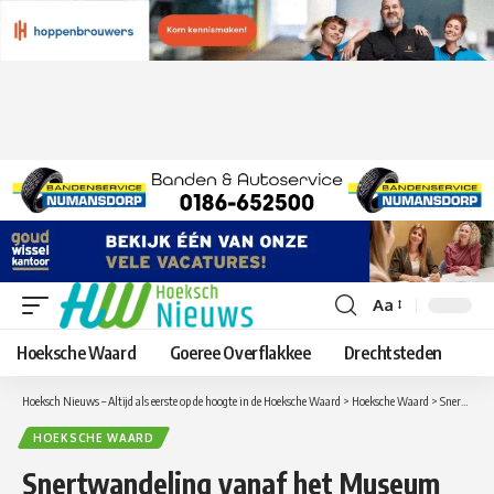
Aa
Lettergrootte
aanpassen
Hoeksche Waard
Goeree Overflakkee
Drechtsteden
Hoeksch Nieuws – Altijd als eerste op de hoogte in de Hoeksche Waard
>
Hoeksche Waard
>
Snertwandeling vanaf het Museum Hoeksche Waard op 11 februari
HOEKSCHE WAARD
Snertwandeling vanaf het Museum