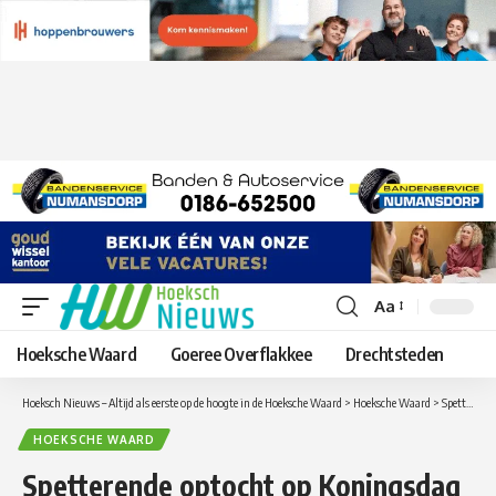
Aa
Lettergrootte
aanpassen
Hoeksche Waard
Goeree Overflakkee
Drechtsteden
Hoeksch Nieuws – Altijd als eerste op de hoogte in de Hoeksche Waard
>
Hoeksche Waard
>
Spetterende optocht op Koningsdag in Westmaas
HOEKSCHE WAARD
Spetterende optocht op Koningsdag