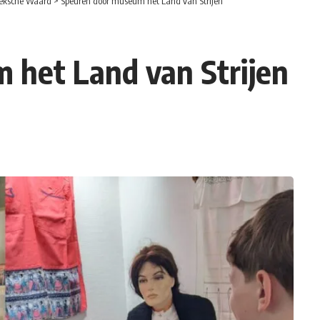
eksche Waard
>
Speuren door museum het Land van Strijen
 het Land van Strijen