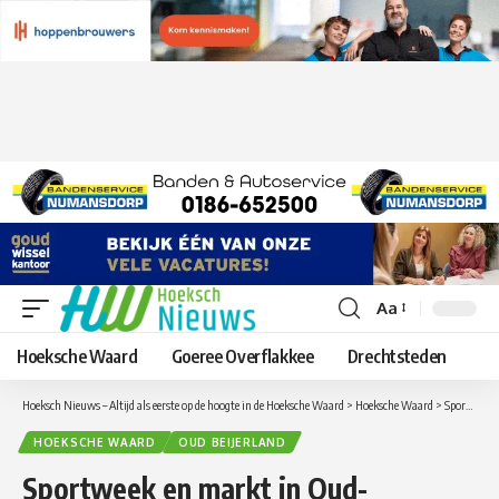
Aa
Lettergrootte
aanpassen
Hoeksche Waard
Goeree Overflakkee
Drechtsteden
Hoeksch Nieuws – Altijd als eerste op de hoogte in de Hoeksche Waard
>
Hoeksche Waard
>
Sportweek en markt in Oud-Beijerland
HOEKSCHE WAARD
OUD BEIJERLAND
Sportweek en markt in Oud-