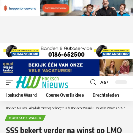
Aa
Lettergrootte
aanpassen
Hoeksche Waard
Goeree Overflakkee
Drechtsteden
Hoeksch Nieuws – Altijd als eerste op de hoogte in de Hoeksche Waard
>
Hoeksche Waard
>
SSS bekert verder na winst op LMO
HOEKSCHE WAARD
SSS bekert verder na winst op LMO