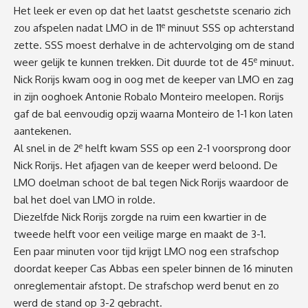
Het leek er even op dat het laatst geschetste scenario zich
e
zou afspelen nadat LMO in de 11
minuut SSS op achterstand
zette. SSS moest derhalve in de achtervolging om de stand
e
weer gelijk te kunnen trekken. Dit duurde tot de 45
minuut.
Nick Rorijs kwam oog in oog met de keeper van LMO en zag
in zijn ooghoek Antonie Robalo Monteiro meelopen. Rorijs
gaf de bal eenvoudig opzij waarna Monteiro de 1-1 kon laten
aantekenen.
e
Al snel in de 2
helft kwam SSS op een 2-1 voorsprong door
Nick Rorijs. Het afjagen van de keeper werd beloond. De
LMO doelman schoot de bal tegen Nick Rorijs waardoor de
bal het doel van LMO in rolde.
Diezelfde Nick Rorijs zorgde na ruim een kwartier in de
tweede helft voor een veilige marge en maakt de 3-1.
Een paar minuten voor tijd krijgt LMO nog een strafschop
doordat keeper Cas Abbas een speler binnen de 16 minuten
onreglementair afstopt. De strafschop werd benut en zo
werd de stand op 3-2 gebracht.