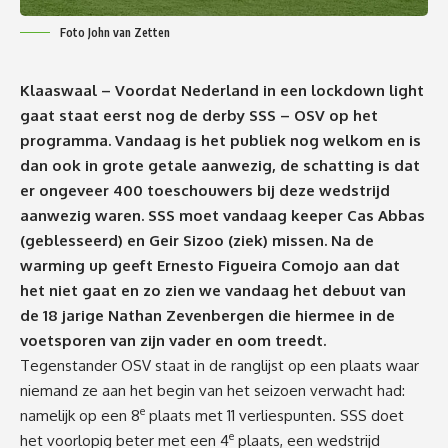
Foto John van Zetten
Klaaswaal – Voordat Nederland in een lockdown light
gaat staat eerst nog de derby SSS – OSV op het
programma. Vandaag is het publiek nog welkom en is
dan ook in grote getale aanwezig, de schatting is dat
er ongeveer 400 toeschouwers bij deze wedstrijd
aanwezig waren. SSS moet vandaag keeper Cas Abbas
(geblesseerd) en Geir Sizoo (ziek) missen. Na de
warming up geeft Ernesto Figueira Comojo aan dat
het niet gaat en zo zien we vandaag het debuut van
de 18 jarige Nathan Zevenbergen die hiermee in de
voetsporen van zijn vader en oom treedt.
Tegenstander OSV staat in de ranglijst op een plaats waar
niemand ze aan het begin van het seizoen verwacht had:
e
namelijk op een 8
plaats met 11 verliespunten. SSS doet
e
het voorlopig beter met een 4
plaats, een wedstrijd