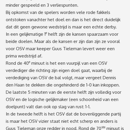
minder gespeeld en 3 verliespunten.
Bij opkomst van de spelers worden vele rode fakkels
ontstoken vanachter het doel en dan is het direct duidelijk
dat dit geen gewone wedstrijd is maar een echte derby.
e
In een gelijkmatige 1
helft zijn de kansen spaarzaam voor
beide doelen. Maar als de kansen er zijn dan zijn ze vooral
voor OSV maar keeper Guus Tieleman levert weer een
prima wedstrijd af.
e
Rond de 40
minuut is het een vuurpijl van een OSV
verdediger die richting zijn eigen doel gaat, waarbij de
verdediging van OSV de bal volgt, maar vergeet Dennis
den Haan te dekken die ongehinderd de 1-0 kan inkoppen.
De laatste 5 minuten van de eerste helft zijn volledig voor
OSV en de logische gelijkmaker (een schoonheid van een
doelpunt) valt dan ook op slag van rust: 1-1.
In de tweede helft is het OSV dat de bovenliggende partij
is maar het OSV vizier staat niet echt scherp en anders is
ste
Guus Tieleman onze redder in nood. Rond de 70
minuut is