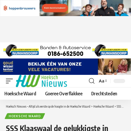
Aa
Lettergrootte
aanpassen
Hoeksche Waard
Goeree Overflakkee
Drechtsteden
Hoeksch Nieuws – Altijd als eerste op de hoogte in de Hoeksche Waard
>
Hoeksche Waard
>
SSS Klaaswaal de gelukkigste in derby tegen OSV Oud-Beijerland
HOEKSCHE WAARD
SSS Klaaswaal de gelukkigste in