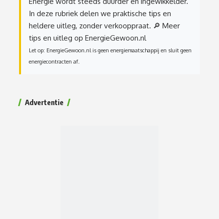
Energie wordt steeds duurder en ingewikkelder.
In deze rubriek delen we praktische tips en
heldere uitleg, zonder verkooppraat.
🔎 Meer
tips en uitleg op EnergieGewoon.nl
Let op: EnergieGewoon.nl is geen energiemaatschappij en sluit geen
energiecontracten af.
Advertentie