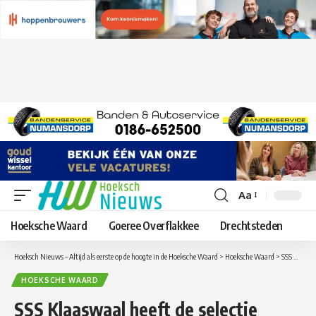
Aa
Lettergrootte
aanpassen
Hoeksche Waard
Goeree Overflakkee
Drechtsteden
Hoeksch Nieuws – Altijd als eerste op de hoogte in de Hoeksche Waard
>
Hoeksche Waard
>
SSS Klaaswaal heeft de selectie compleet voor het nieuwe seizoen
HOEKSCHE WAARD
SSS Klaaswaal heeft de selectie