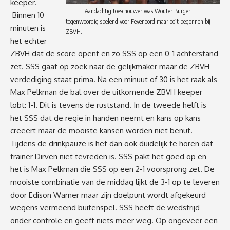
keeper.
Aandachtig toeschouwer was Wouter Burger,
Binnen 10
tegenwoordig spelend voor Feyenoord maar ooit begonnen bij
minuten is
ZBVH.
het echter
ZBVH dat de score opent en zo SSS op een 0-1 achterstand
zet. SSS gaat op zoek naar de gelijkmaker maar de ZBVH
verdediging staat prima. Na een minuut of 30 is het raak als
Max Pelkman de bal over de uitkomende ZBVH keeper
lobt: 1-1. Dit is tevens de ruststand. In de tweede helft is
het SSS dat de regie in handen neemt en kans op kans
creëert maar de mooiste kansen worden niet benut.
Tijdens de drinkpauze is het dan ook duidelijk te horen dat
trainer Dirven niet tevreden is. SSS pakt het goed op en
het is Max Pelkman die SSS op een 2-1 voorsprong zet. De
mooiste combinatie van de middag lijkt de 3-1 op te leveren
door Edison Warner maar zijn doelpunt wordt afgekeurd
wegens vermeend buitenspel. SSS heeft de wedstrijd
onder controle en geeft niets meer weg. Op ongeveer een