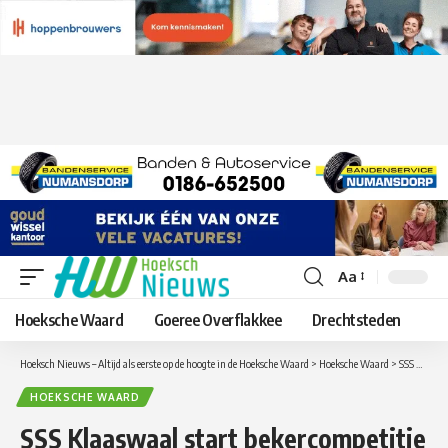
Aa
Lettergrootte
aanpassen
Hoeksche Waard
Goeree Overflakkee
Drechtsteden
Hoeksch Nieuws – Altijd als eerste op de hoogte in de Hoeksche Waard
>
Hoeksche Waard
>
SSS Klaaswaal start bekercompetitie met een overwinning op ZBVH
HOEKSCHE WAARD
SSS Klaaswaal start bekercompetitie