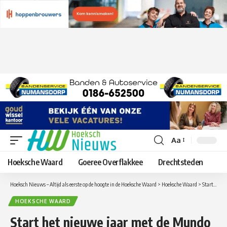
Aa
Lettergrootte
aanpassen
Hoeksche Waard
Goeree Overflakkee
Drechtsteden
Hoeksch Nieuws – Altijd als eerste op de hoogte in de Hoeksche Waard
>
Hoeksche Waard
>
Start het nieuwe jaar met de Mundo Nieuwjaarsloop
HOEKSCHE WAARD
Start het nieuwe jaar met de Mundo