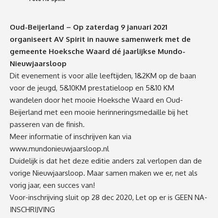
Oud-Beijerland – Op zaterdag 9 januari 2021
organiseert AV Spirit in nauwe samenwerk met de
gemeente Hoeksche Waard d
é
jaarlijkse
Mundo-
Nieuwjaarsloop
Dit evenement is voor alle leeftijden, 1&2KM op de baan
voor de jeugd,
5&10KM prestatieloop en 5&10 KM
wandelen door het mooie Hoeksche Waard en
Oud-
Beijerland
met een mooie herinneringsmedaille bij het
passeren van de finish.
Meer informatie of inschrijven kan via
www.mundonieuwjaarsloop.nl
Duidelijk is dat het deze editie anders zal verlopen dan de
vorige Nieuwjaarsloop. Maar samen maken we er, net als
vorig jaar, een succes van!
Voor-inschrijving
sluit op 28
dec
2020, Let op er is GEEN NA-
INSCHRIJVING