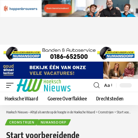
Aa
Lettergrootte
aanpassen
Hoeksche Waard
Goeree Overflakkee
Drechtsteden
Hoeksch Nieuws – Altijd als eerste op de hoogte in de Hoeksche Waard
>
Cromstrijen
>
Start voorbereidende werkzaamheden in Torensteepolder voor nieuwbouw woningen
CROMSTRIJEN
NUMANSDORP
Start voorbereidende