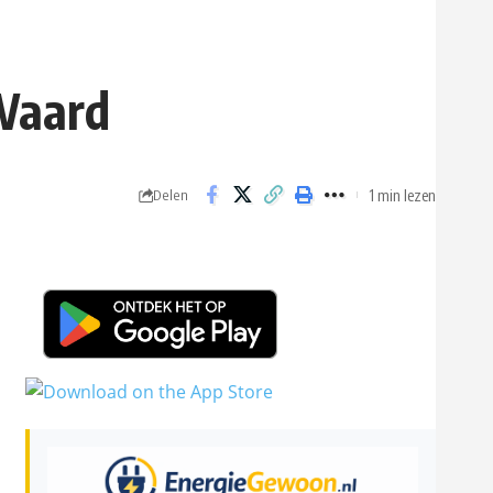
 Waard
1 min lezen
Delen