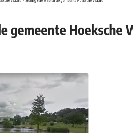
eksche Waard
>
Storing telefonie bij de gemeente Hoeksche Waard
j de gemeente Hoeksche