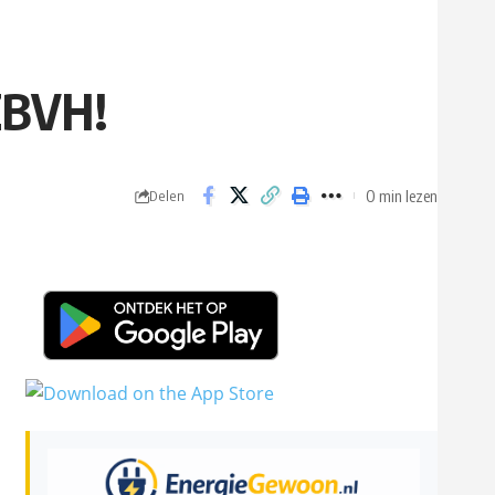
ZBVH!
0 min lezen
Delen