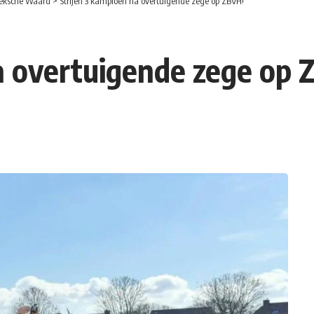
eksche Waard
>
Strijen 3 kampioen na overtuigende zege op ZBVH!
a overtuigende zege op 