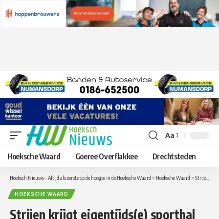
Aa
Lettergrootte
aanpassen
Hoeksche Waard
Goeree Overflakkee
Drechtsteden
Hoeksch Nieuws – Altijd als eerste op de hoogte in de Hoeksche Waard
>
Hoeksche Waard
>
Strijen krijgt eigentijds(e) sporthal en zwembad
HOEKSCHE WAARD
Strijen krijgt eigentijds(e) sporthal