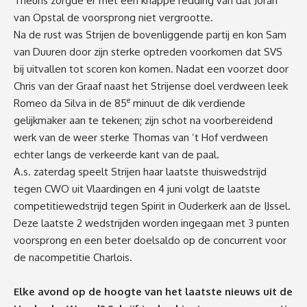
Theuns zorgde er met een knappe redding van dat Joran
van Opstal de voorsprong niet vergrootte.
Na de rust was Strijen de bovenliggende partij en kon Sam
van Duuren door zijn sterke optreden voorkomen dat SVS
bij uitvallen tot scoren kon komen. Nadat een voorzet door
Chris van der Graaf naast het Strijense doel verdween leek
e
Romeo da Silva in de 85
minuut de dik verdiende
gelijkmaker aan te tekenen; zijn schot na voorbereidend
werk van de weer sterke Thomas van ’t Hof verdween
echter langs de verkeerde kant van de paal.
A.s. zaterdag speelt Strijen haar laatste thuiswedstrijd
tegen CWO uit Vlaardingen en 4 juni volgt de laatste
competitiewedstrijd tegen Spirit in Ouderkerk aan de IJssel.
Deze laatste 2 wedstrijden worden ingegaan met 3 punten
voorsprong en een beter doelsaldo op de concurrent voor
de nacompetitie Charlois.
Elke avond op de hoogte van het laatste nieuws uit de