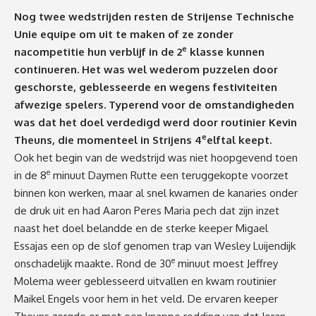
Nog twee wedstrijden resten de Strijense Technische
Unie equipe om uit te maken of ze zonder
e
nacompetitie hun verblijf in de 2
klasse kunnen
continueren. Het was wel wederom puzzelen door
geschorste, geblesseerde en wegens festiviteiten
afwezige spelers. Typerend voor de omstandigheden
was dat het doel verdedigd werd door routinier Kevin
e
Theuns, die momenteel in Strijens 4
elftal keept.
Ook het begin van de wedstrijd was niet hoopgevend toen
e
in de 8
minuut Daymen Rutte een teruggekopte voorzet
binnen kon werken, maar al snel kwamen de kanaries onder
de druk uit en had Aaron Peres Maria pech dat zijn inzet
naast het doel belandde en de sterke keeper Migael
Essajas een op de slof genomen trap van Wesley Luijendijk
e
onschadelijk maakte. Rond de 30
minuut moest Jeffrey
Molema weer geblesseerd uitvallen en kwam routinier
Maikel Engels voor hem in het veld. De ervaren keeper