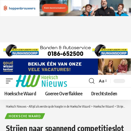
Aa
Lettergrootte
aanpassen
Hoeksche Waard
Goeree Overflakkee
Drechtsteden
Hoeksch Nieuws – Altijd als eerste op de hoogte in de Hoeksche Waard
>
Hoeksche Waard
>
Strijen naar spannend competitieslot
HOEKSCHE WAARD
Strijen naar spannend competitieslot