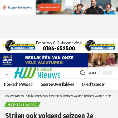
Aa
Lettergrootte
aanpassen
Hoeksche Waard
Goeree Overflakkee
Drechtsteden
Hoeksch Nieuws – Altijd als eerste op de hoogte in de Hoeksche Waard
>
Hoeksche Waard
>
Strijen ook volgend seizoen 2e klasser
HOEKSCHE WAARD
Strijen ook volgend seizoen 2e