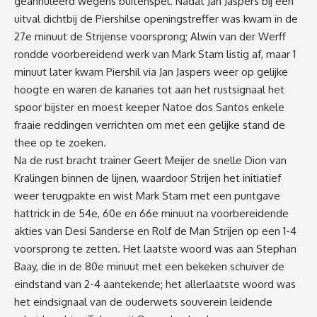
geannuleerd wegens buitenspel. Nadat Jan Jaspers bij een
uitval dichtbij de Piershilse openingstreffer was kwam in de
27e minuut de Strijense voorsprong; Alwin van der Werff
rondde voorbereidend werk van Mark Stam listig af, maar 1
minuut later kwam Piershil via Jan Jaspers weer op gelijke
hoogte en waren de kanaries tot aan het rustsignaal het
spoor bijster en moest keeper Natoe dos Santos enkele
fraaie reddingen verrichten om met een gelijke stand de
thee op te zoeken.
Na de rust bracht trainer Geert Meijer de snelle Dion van
Kralingen binnen de lijnen, waardoor Strijen het initiatief
weer terugpakte en wist Mark Stam met een puntgave
hattrick in de 54e, 60e en 66e minuut na voorbereidende
akties van Desi Sanderse en Rolf de Man Strijen op een 1-4
voorsprong te zetten. Het laatste woord was aan Stephan
Baay, die in de 80e minuut met een bekeken schuiver de
eindstand van 2-4 aantekende; het allerlaatste woord was
het eindsignaal van de ouderwets souverein leidende