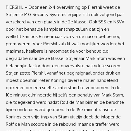
PIERSHIL – Door een 2-4 overwinning op Piershil weet de
Strijense P G Security Systems equipe zich ook volgend jaar
verzekerd van een plaats in de 2e klasse. Ook SSS en NSVV
door het behaalde kampioenschap zullen dat zijn en
wellicht kan ook Binnenmaas zich via de nacompetitie nog
promoveren. Voor Piershil zal dit wat moeilijker worden; het
maximaal haalbare is nacompetitie voor behoud c.q.
degradatie naar de 3e klasse. Strijenaar Mark Stam was een
belangrijke factor door een onvervalste hattrick te scoren.
Strijen zette Piershil vanaf het beginsignaal onder druk en
moest doelman Peter Konings diverse malen handelend
optreden om een snelle achterstand te voorkomen. In de
10e minuut elimineerde hij zelfs een penalty van Mark Stam,
die toegekend werd nadat Rolf de Man binnen de beruchte
lijnen onderuit werd gelopen. In de 15e minuut ranselde
Konings een vrije trap van Stam uit zijn doel; de inlopende
Rolf de Man scoorde in de rebound, maar de treffer werd