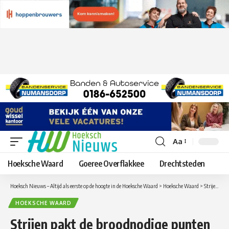
Aa
Lettergrootte
aanpassen
Hoeksche Waard
Goeree Overflakkee
Drechtsteden
Hoeksch Nieuws – Altijd als eerste op de hoogte in de Hoeksche Waard
>
Hoeksche Waard
>
Strijen pakt de broodnodige punten tegen Alexandria ’66
HOEKSCHE WAARD
Strijen pakt de broodnodige punten