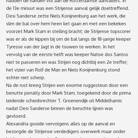
hadden de handen vol aan de Rotterdamse aanvallers. In
de 13e minuut was een Strijense aanval gelijk doeltreffend.
Desi Sanderse zette Niels Konijnenburg aan het werk, die
slim de bal over hem heen liet gaan en met een bekeken
voorzet Mark Stam in stelling bracht; de Strijense topscorer
was er als de kippen bij om de bal langs de 18-jarige keeper
Tyresse van der Jagt in de touwen te werken. In het
vervolg van de eerste helft was keeper Natoe dos Santos
niet te passeren en was Strijen nog dichtbij een 2e treffer;
het vizier van Rolf de Man en Niels Konijnenburg stond
echter niet scherp.
Na de rust kreeg Strijen een enorme ruggesteun door een
benutte penalty door Mark Stam, toegekend door de prima
leidende scheidsrechter T. Groenendijk uit Middelharnis
nadat Desi Sanderse binnen de beruchte lijnen was
gevloerd.
Alexandria gooide vervolgens alles op de aanval en
bezorgde de Strijense verdedigers overwerk maar onder