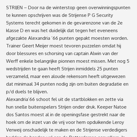
STRIJEN – Door na de winterstop geen overwinningspunten
te kunnen opschrijven was de Strijense P G Security
Systems terecht gekomen in de gevarenzone van de 2e
klasse D en was het duidelijk dat tegen het eveneens
afgezakte Alexandria ’66 punten gepakt moesten worden.
Trainer Geert Meijer moest tevoren puzzelen omdat hij
door blessures en schorsing van captain Alwin van der
Werff enkele belangrijke pionnen moest missen. Met nog 5
wedstrijden te gaan heeft Strijen inmiddels 25 punten
verzameld, maar een aloude rekensom heeft uitgewezen
dat minimaal 34 punten nodig zijn om buiten degradatie en
p/d duels te blijven.
Alexandria’66 schoot fel uit de startblokken en zette via
hun snelle buitenspelers Strijen onder druk. Keeper Natoe
dos Santos moest al in de openingsfase gestrekt naar de
hoek om de inzet van de vrij voor hem opduikende Leroy
Verweij onschadelijk te maken en de Strijense verdedigers