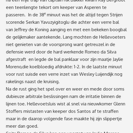
een teenlengte tekort om keeper van Asperen te
e
passeren. In de 38
minuut was het de altijd tegen Strijen
scorende Serkan Yavuzyigitoglu die achter een verre bal
van Jeffrey de Koning aanging en met een bekeken boogbal
de gelijkmaker aantekende. Lang mochten de Hellevoeters
niet genieten van de voorsprong want getreuzel in de
defensie werd door de hard werkende Romeo da Silva
afgestraft en legde de bal panklaar voor zijn maatje Jaylie
Moreno,die koelbloedig afdrukte: 1-2. In de laatste minuut
voor rust suisde een verre inzet van Wesley Luijendijk nog
rakelings naast de kruising.
Na de rust ging het spel over en weer en mede door soms
dubieuze arbitrale beslissingen nam de irritatie binnen de
lijnen toe. Hellevoetsluis wist al snel via nieuwkomer Glenn
Stoffers mistasten van keeper dos Santos af te straffen
maar in de daarop volgende fase maakte hij zijn slippertje
meer dan goed.