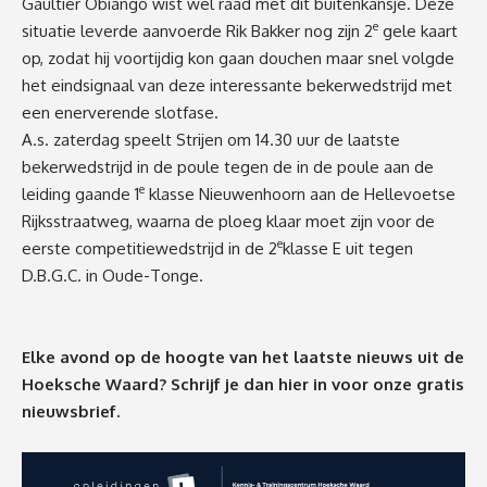
Gaultier Obiango wist wel raad met dit buitenkansje. Deze
e
situatie leverde aanvoerde Rik Bakker nog zijn 2
gele kaart
op, zodat hij voortijdig kon gaan douchen maar snel volgde
het eindsignaal van deze interessante bekerwedstrijd met
een enerverende slotfase.
A.s. zaterdag speelt Strijen
om 14.30 uur
de laatste
bekerwedstrijd in de poule tegen de in de poule aan de
e
leiding gaande 1
klasse Nieuwenhoorn aan de Hellevoetse
Rijksstraatweg, waarna de ploeg klaar moet zijn voor de
e
eerste competitiewedstrijd in de 2
klasse E uit tegen
D.B.G.C. in Oude-Tonge.
Elke avond op de hoogte van het laatste nieuws uit de
Hoeksche Waard? Schrijf je dan
hier
in voor onze gratis
nieuwsbrief.