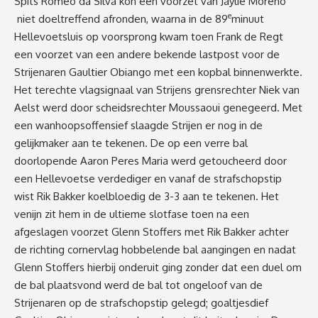
Spits Romeo da Silva kon een voorzet van Jaylie Moreno
e
niet doeltreffend afronden, waarna in de 89
minuut
Hellevoetsluis op voorsprong kwam toen Frank de Regt
een voorzet van een andere bekende lastpost voor de
Strijenaren Gaultier Obiango met een kopbal binnenwerkte.
Het terechte vlagsignaal van Strijens grensrechter Niek van
Aelst werd door scheidsrechter Moussaoui genegeerd. Met
een wanhoopsoffensief slaagde Strijen er nog in de
gelijkmaker aan te tekenen. De op een verre bal
doorlopende Aaron Peres Maria werd getoucheerd door
een Hellevoetse verdediger en vanaf de strafschopstip
wist Rik Bakker koelbloedig de 3-3 aan te tekenen. Het
venijn zit hem in de ultieme slotfase toen na een
afgeslagen voorzet Glenn Stoffers met Rik Bakker achter
de richting cornervlag hobbelende bal aangingen en nadat
Glenn Stoffers hierbij onderuit ging zonder dat een duel om
de bal plaatsvond werd de bal tot ongeloof van de
Strijenaren op de strafschopstip gelegd; goaltjesdief