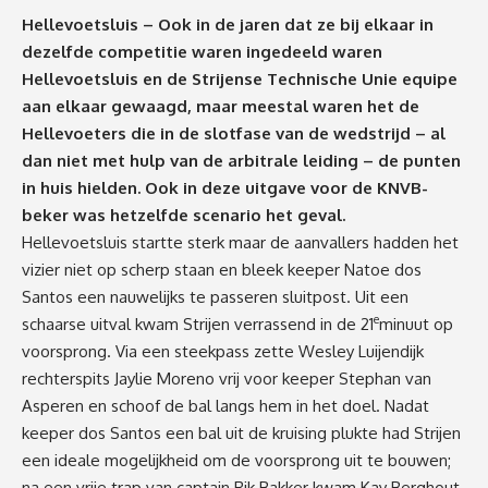
Hellevoetsluis – Ook in de jaren dat ze bij elkaar in
dezelfde competitie waren ingedeeld waren
Hellevoetsluis en de Strijense Technische Unie equipe
aan elkaar gewaagd, maar meestal waren het de
Hellevoeters die in de slotfase van de wedstrijd – al
dan niet met hulp van de arbitrale leiding – de punten
in huis hielden. Ook in deze uitgave voor de KNVB-
beker was hetzelfde scenario het geval.
Hellevoetsluis startte sterk maar de aanvallers hadden het
vizier niet op scherp staan en bleek keeper Natoe dos
Santos een nauwelijks te passeren sluitpost. Uit een
e
schaarse uitval kwam Strijen verrassend in de 21
minuut op
voorsprong. Via een steekpass zette Wesley Luijendijk
rechterspits Jaylie Moreno vrij voor keeper Stephan van
Asperen en schoof de bal langs hem in het doel. Nadat
keeper dos Santos een bal uit de kruising plukte had Strijen
een ideale mogelijkheid om de voorsprong uit te bouwen;
na een vrije trap van captain Rik Bakker kwam Kay Berghout