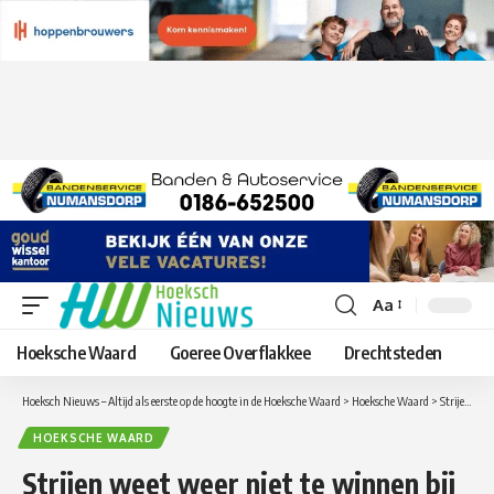
Aa
Lettergrootte
aanpassen
Hoeksche Waard
Goeree Overflakkee
Drechtsteden
Hoeksch Nieuws – Altijd als eerste op de hoogte in de Hoeksche Waard
>
Hoeksche Waard
>
Strijen weet weer niet te winnen bij Hellevoetsluis
HOEKSCHE WAARD
Strijen weet weer niet te winnen bij