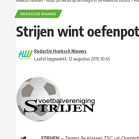
Hoeksch Nieuws – Altijd als eerste op de hoogte in de Hoeksche Waard
>
Ho
HOEKSCHE WAARD
Strijen wint oefenpo
Redactie Hoeksch Nieuws
Laatst bijgewerkt: 12 augustus 2015 10:45
STRIJEN
– Tegen 3e klasser TSC uit Ooste