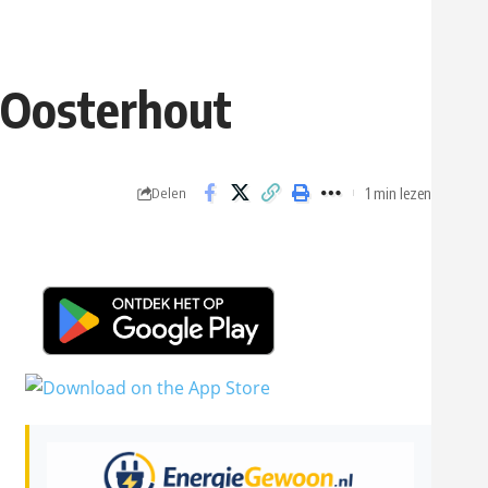
t Oosterhout
1 min lezen
Delen