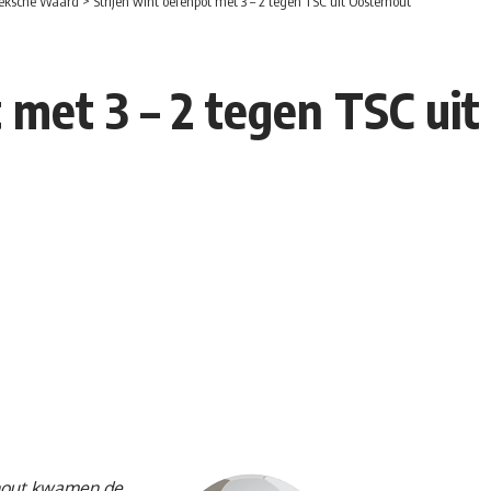
eksche Waard
>
Strijen wint oefenpot met 3 – 2 tegen TSC uit Oosterhout
t met 3 – 2 tegen TSC ui
rhout kwamen de