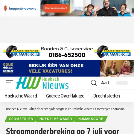
Aa
Lettergrootte
aanpassen
Hoeksche Waard
Goeree Overflakkee
Drechtsteden
Hoeksch Nieuws – Altijd als eerste op de hoogte in de Hoeksche Waard
>
Cromstrijen
>
Stroomonderbreking op 7 juli voor omgeving voorstraat Numansdorp
CROMSTRIJEN
HOEKSCHE WAARD
NUMANSDORP
Stroomonderbreking op 7 juli voor