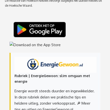
De redactie van Hoeksch Nieuws verzorgt dagelijks het laatste nieuws uit
de Hoeksche Waard.
Rubriek | EnergieGewoon: slim omgaan met
energie
Energie wordt steeds duurder en ingewikkelder.
In deze rubriek delen we praktische tips en
heldere uitleg, zonder verkooppraat.
🔎 Meer
tips en uitleg op EnergieGewoon.nl