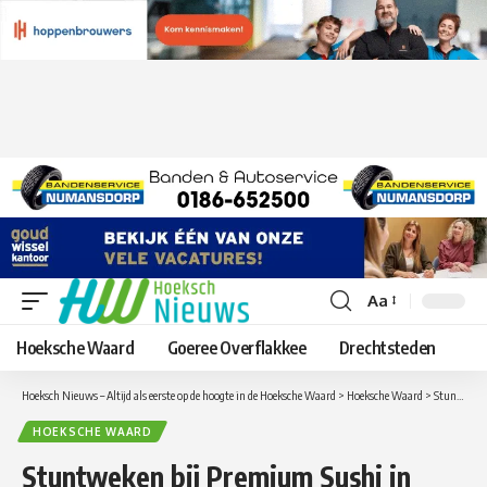
Aa
Lettergrootte
aanpassen
Hoeksche Waard
Goeree Overflakkee
Drechtsteden
Hoeksch Nieuws – Altijd als eerste op de hoogte in de Hoeksche Waard
>
Hoeksche Waard
>
Stuntweken bij Premium Sushi in Heinenoord
HOEKSCHE WAARD
Stuntweken bij Premium Sushi in