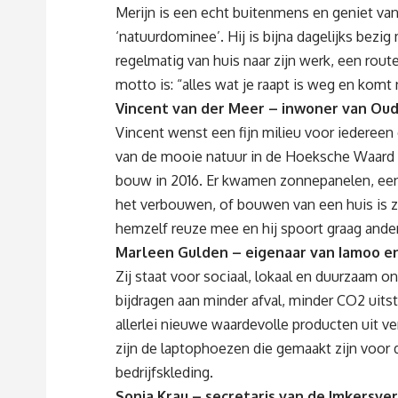
Merijn is een echt buitenmens en geniet va
‘natuurdominee’. Hij is bijna dagelijks bez
regelmatig van huis naar zijn werk, een rout
motto is: “alles wat je raapt is weg en komt 
Vincent van der Meer – inwoner van Oud
Vincent wenst een fijn milieu voor iedereen e
van de mooie natuur in de Hoeksche Waard e
bouw in 2016. Er kwamen zonnepanelen, een
het verbouwen, of bouwen van een huis is z
hemzelf reuze mee en hij spoort graag and
Marleen Gulden – eigenaar van Iamoo en
Zij staat voor sociaal, lokaal en duurzaam 
bijdragen aan minder afval, minder CO2 uits
allerlei nieuwe waardevolle producten uit v
zijn de laptophoezen die gemaakt zijn voor
bedrijfskleding.
Sonja Krau – secretaris van de Imkersv