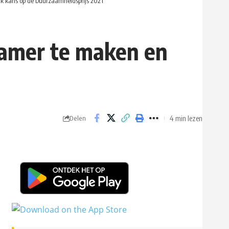
k kans op de Duurzaamheidsprijs 2021
zamer te maken en
4 min lezen
Delen