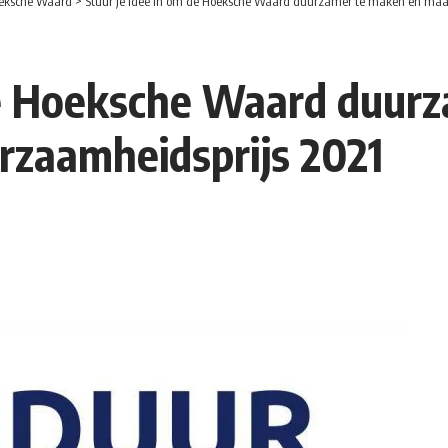
eksche Waard
>
Stuur je idee in om de Hoeksche Waard duurzamer te maken en maa
 de Hoeksche Waard duur
rzaamheidsprijs 2021