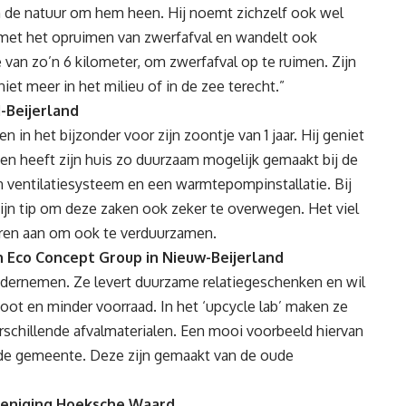
n de natuur om hem heen. Hij noemt zichzelf ook wel
ig met het opruimen van zwerfafval en wandelt ook
e van zo’n 6 kilometer, om zwerfafval op te ruimen. Zijn
niet meer in het milieu of in de zee terecht.”
-Beijerland
n in het bijzonder voor zijn zoontje van 1 jaar. Hij geniet
n heeft zijn huis zo duurzaam mogelijk gemaakt bij de
 ventilatiesysteem en een warmtepompinstallatie. Bij
ijn tip om deze zaken ook zeker te overwegen. Het viel
eren aan om ook te verduurzamen.
 Eco Concept Group in Nieuw-Beijerland
ondernemen. Ze levert duurzame relatiegeschenken en wil
toot en minder voorraad. In het ‘upcycle lab’ maken ze
erschillende afvalmaterialen. Een mooi voorbeeld hiervan
 de gemeente. Deze zijn gemaakt van de oude
ereniging Hoeksche Waard