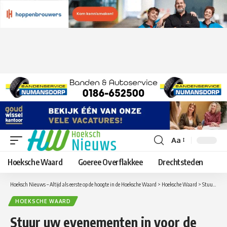
Aa
Lettergrootte
aanpassen
Hoeksche Waard
Goeree Overflakkee
Drechtsteden
Hoeksch Nieuws – Altijd als eerste op de hoogte in de Hoeksche Waard
>
Hoeksche Waard
>
Stuur uw evenementen in voor de UITagenda van de Hoeksche Waard
HOEKSCHE WAARD
Stuur uw evenementen in voor de