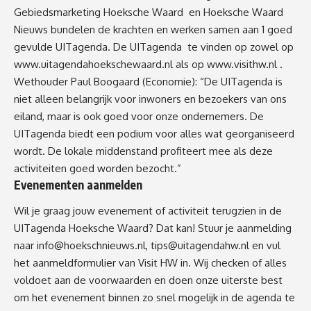
Gebiedsmarketing Hoeksche Waard en Hoeksche Waard
Nieuws bundelen de krachten en werken samen aan 1 goed
gevulde UITagenda. De UITagenda te vinden op zowel op
www.uitagendahoekschewaard.nl
als op
www.visithw.nl
.
Wethouder Paul Boogaard (Economie): “De UITagenda is
niet alleen belangrijk voor inwoners en bezoekers van ons
eiland, maar is ook goed voor onze ondernemers. De
UITagenda biedt een podium voor alles wat georganiseerd
wordt. De lokale middenstand profiteert mee als deze
activiteiten goed worden bezocht.”
Evenementen aanmelden
Wil je graag jouw evenement of activiteit terugzien in de
UITagenda Hoeksche Waard? Dat kan! Stuur je aanmelding
naar
info@hoekschnieuws.nl
,
tips@uitagendahw.n
l en vul
het
aanmeldformulie
r
van Visit HW in. Wij checken of alles
voldoet aan de voorwaarden en doen onze uiterste best
om het evenement binnen zo snel mogelijk in de agenda te