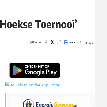
 Hoekse Toernooi’
1 min lezen
Delen