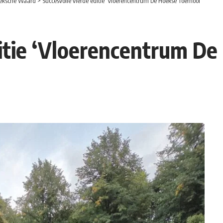
eksche Waard
>
Succesvolle vierde editie ‘Vloerencentrum De Hoekse Toernooi’
ditie ‘Vloerencentrum De