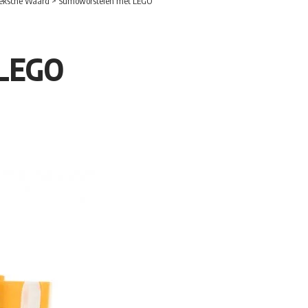
eksche Waard
>
Sumoworstelen met LEGO
 LEGO