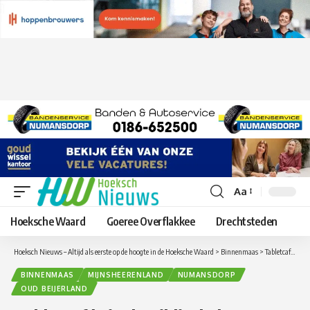
Aa
Lettergrootte
aanpassen
Hoeksche Waard
Goeree Overflakkee
Drechtsteden
Hoeksch Nieuws – Altijd als eerste op de hoogte in de Hoeksche Waard
>
Binnenmaas
>
Tabletcafés in de Bibliotheken van de Hoeksche Waard
BINNENMAAS
MIJNSHEERENLAND
NUMANSDORP
OUD BEIJERLAND