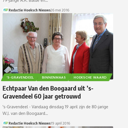
79-jarige A.R. Baldé en…
Redactie Hoeksch Nieuws
26 mei 2016
’S-GRAVENDEEL
BINNENMAAS
HOEKSCHE WAARD
Echtpaar Van den Boogaard uit ’s-
Gravendeel 60 jaar getrouwd
's-Gravendeel - Vandaag dinsdag 19 april zijn de 80-jarige
W.J. van den Boogaard…
Redactie Hoeksch Nieuws
19 april 2016