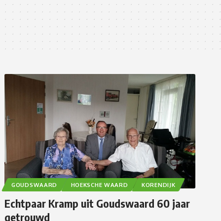
GOUDSWAARD
HOEKSCHE WAARD
KORENDIJK
Echtpaar Kramp uit Goudswaard 60 jaar
getrouwd