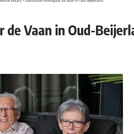
eksche Waard
>
Diamanten bruidspaar de Vaan in Oud-Beijerland
 de Vaan in Oud-Beijer