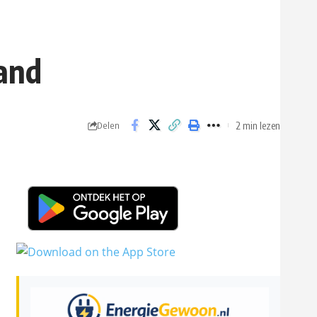
land
2 min lezen
Delen