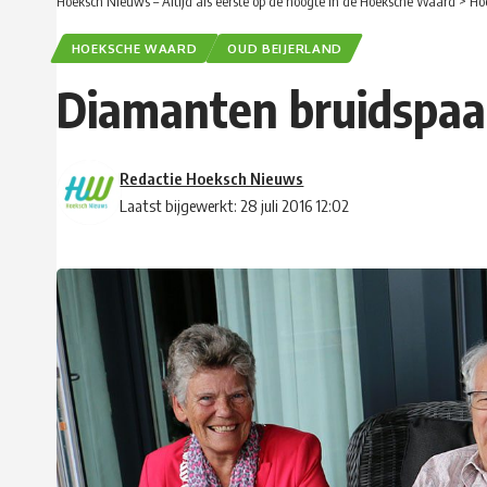
Hoeksch Nieuws – Altijd als eerste op de hoogte in de Hoeksche Waard
>
Ho
HOEKSCHE WAARD
OUD BEIJERLAND
Diamanten bruidspaar
Redactie Hoeksch Nieuws
Laatst bijgewerkt: 28 juli 2016 12:02