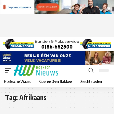
Hoeksche Waard
Goeree Overflakkee
Drechtsteden
Tag:
Afrikaans