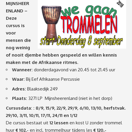
MIJNSHEER
ENLAND –
Deze
cursus is
voor
mensen die
nog weinig
of nooit djembe hebben gespeeld en willen kennis
maken met de Afrikaanse ritmes.
Wanneer:
donderdagavond van 20.45 tot 21.45 uur
Waar:
Bij Eef Afrikaanse Percussie
Adres:
Blaaksedijk 249
Plaats:
3271 LP Mijnsheerenland (niet in het dorp)
Cursusdata:
: 8/9, 15/9, 22/9, 29/9, 6/10, 13/10, herfstvak.
29/10, 3/11, 10/11, 17/11, 24/11 en 1/12
De cursus bestaat uit
12 lessen
en kost U zonder trommel
huur
€ 102,-
en incl. trommelhuur tijdens les
€ 120,-