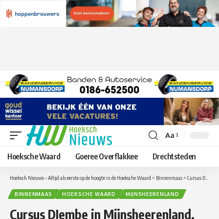
Aa
Lettergrootte
aanpassen
Hoeksche Waard
Goeree Overflakkee
Drechtsteden
Hoeksch Nieuws – Altijd als eerste op de hoogte in de Hoeksche Waard
>
Binnenmaas
>
Cursus DJembe in Mijnsheerenland, maak kennis met de Afrikaanse ritmes
BINNENMAAS
HOEKSCHE WAARD
MIJNSHEERENLAND
Cursus DJembe in Mijnsheerenland,