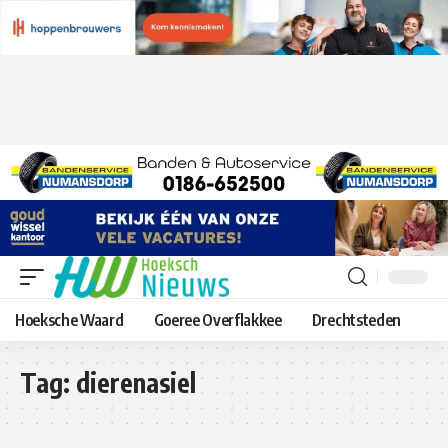
Hoeksche Waard
Goeree Overflakkee
Drechtsteden
Tag:
dierenasiel