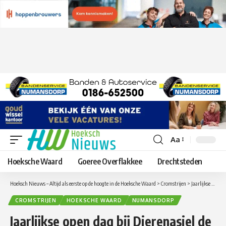
Aa
Lettergrootte
aanpassen
Hoeksche Waard
Goeree Overflakkee
Drechtsteden
Hoeksch Nieuws – Altijd als eerste op de hoogte in de Hoeksche Waard
>
Cromstrijen
>
Jaarlijkse open dag bij Dierenasiel de Dierenstee
CROMSTRIJEN
HOEKSCHE WAARD
NUMANSDORP
Jaarlijkse open dag bij Dierenasiel de