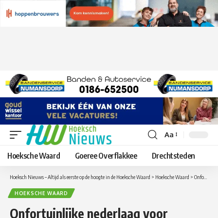
Aa
Lettergrootte
aanpassen
Hoeksche Waard
Goeree Overflakkee
Drechtsteden
Hoeksch Nieuws – Altijd als eerste op de hoogte in de Hoeksche Waard
>
Hoeksche Waard
>
Onfortuinlijke nederlaag voor Piershil
HOEKSCHE WAARD
Onfortuinlijke nederlaag voor