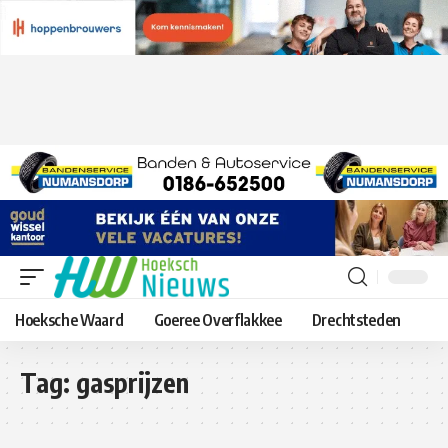
Hoeksche Waard
Goeree Overflakkee
Drechtsteden
Tag:
gasprijzen