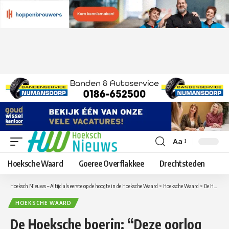
Aa
Lettergrootte
aanpassen
Hoeksche Waard
Goeree Overflakkee
Drechtsteden
Hoeksch Nieuws – Altijd als eerste op de hoogte in de Hoeksche Waard
>
Hoeksche Waard
>
De Hoeksche boerin: “Deze oorlog gaat ook invloed hebben op onze voedselprijzen.”
HOEKSCHE WAARD
De Hoeksche boerin: “Deze oorlog