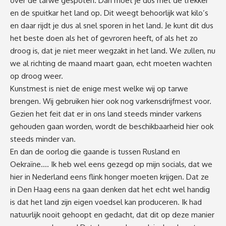
over de tarwe gespoten. Dan moet je dus met de trekker
en de spuitkar het land op. Dit weegt behoorlijk wat kilo’s
en daar rijdt je dus al snel sporen in het land. Je kunt dit dus
het beste doen als het of gevroren heeft, of als het zo
droog is, dat je niet meer wegzakt in het land. We zullen, nu
we al richting de maand maart gaan, echt moeten wachten
op droog weer.
Kunstmest is niet de enige mest welke wij op tarwe
brengen. Wij gebruiken hier ook nog varkensdrijfmest voor.
Gezien het feit dat er in ons land steeds minder varkens
gehouden gaan worden, wordt de beschikbaarheid hier ook
steeds minder van.
En dan de oorlog die gaande is tussen Rusland en
Oekraïne…. Ik heb wel eens gezegd op mijn socials, dat we
hier in Nederland eens flink honger moeten krijgen. Dat ze
in Den Haag eens na gaan denken dat het echt wel handig
is dat het land zijn eigen voedsel kan produceren. Ik had
natuurlijk nooit gehoopt en gedacht, dat dit op deze manier