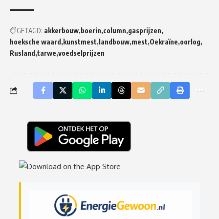
GETAGD:
akkerbouw
boerin
column
gasprijzen
hoeksche waard
kunstmest
landbouw
mest
Oekraïne
oorlog
Rusland
tarwe
voedselprijzen