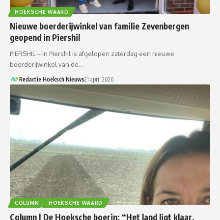
HOEKSCHE WAARD
Nieuwe boerderijwinkel van familie Zevenbergen
geopend in Piershil
PIERSHIL – In Piershil is afgelopen zaterdag een nieuwe
boerderijwinkel van de…
Redactie Hoeksch Nieuws
21 april 2026
COLUMN
HOEKSCHE WAARD
Column | De Hoeksche boerin: “Het land ligt klaar,