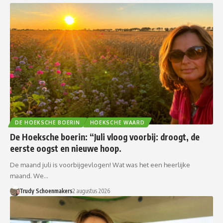
DE HOEKSCHE BOERIN
HOEKSCHE WAARD
De Hoeksche boerin: “Juli vloog voorbij: droogt, de
eerste oogst en nieuwe hoop.
De maand juli is voorbijgevlogen! Wat was het een heerlijke
maand. We…
Trudy Schoenmakers
2 augustus 2026