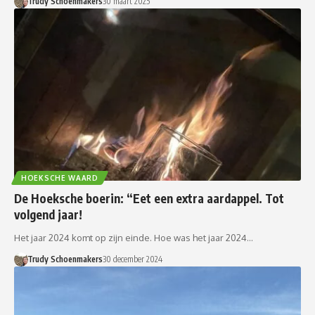
Trudy Schoenmakers
30 maart 2025
HOEKSCHE WAARD
De Hoeksche boerin: “Eet een extra aardappel. Tot
volgend jaar!
Het jaar 2024 komt op zijn einde. Hoe was het jaar 2024…
Trudy Schoenmakers
30 december 2024