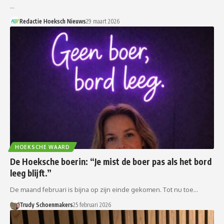
…
Redactie Hoeksch Nieuws
29 maart 2026
HOEKSCHE WAARD
De Hoeksche boerin: “Je mist de boer pas als het bord
leeg blijft.”
De maand februari is bijna op zijn einde gekomen. Tot nu toe…
Trudy Schoenmakers
25 februari 2026