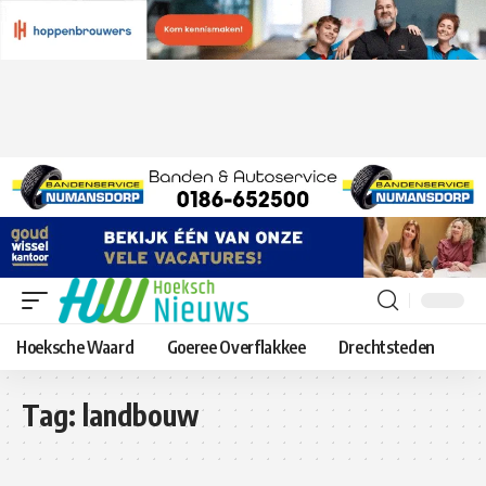
Hoeksche Waard
Goeree Overflakkee
Drechtsteden
Tag:
landbouw