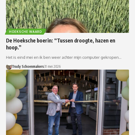
HOEKSCHE WAARD
De Hoeksche boerin: “Tussen droogte, hazen en
hoop.”
Het is eind mei en ik ben weer achter mijn computer gekropen…
Trudy Schoenmakers
31 mei 2026