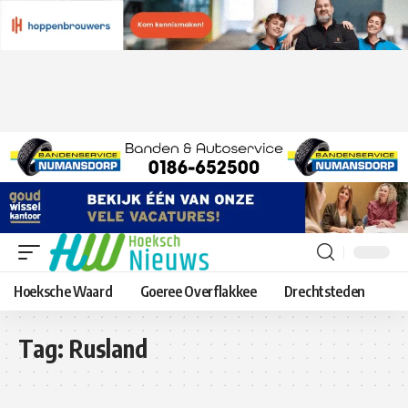
Hoeksche Waard
Goeree Overflakkee
Drechtsteden
Tag:
Rusland