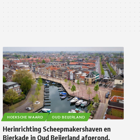
HOEKSCHE WAARD
OUD BEIJERLAND
Herinrichting Scheepmakershaven en
Bierkade in Oud Beijerland afgerond.