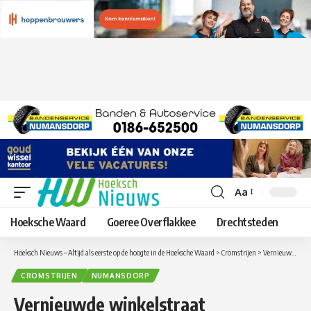
Aa
Lettergrootte
aanpassen
Hoeksche Waard
Goeree Overflakkee
Drechtsteden
Hoeksch Nieuws – Altijd als eerste op de hoogte in de Hoeksche Waard
>
Cromstrijen
>
Vernieuwde winkelstraat Numansdorp weer beter bereikbaar
CROMSTRIJEN
NUMANSDORP
Vernieuwde winkelstraat